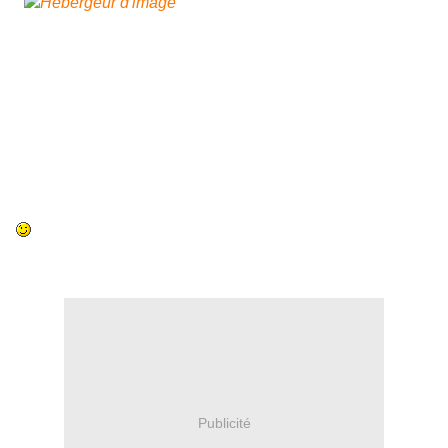
Très belle pendouille à ciseaux et son pompon, je l'adore il
est très beau
Merci beaucoup Sylvie pour tes photos et bravo pour ta
réalisation
Pour me contacter c'est marmottine70@gmail.com
Bonne journée à toutes et à tous
Article programmé
Publicité