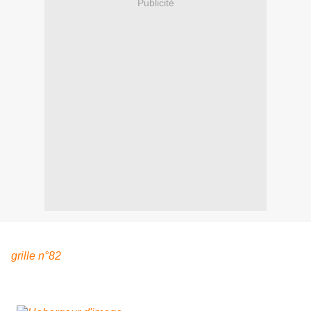
Publicité
Sylvie, qui n'a pas de blog. Elle a modifié et interprété la
grille n°82
Regardez sa superbe pendouille