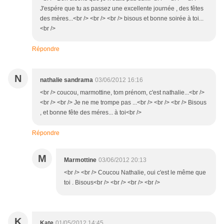
J'espére que tu as passez une excellente journée , des fêtes
des mères...<br /> <br /> <br /> bisous et bonne soirée à toi...
<br />
Répondre
N
nathalie sandrama
03/06/2012 16:16
<br /> coucou, marmottine, tom prénom, c'est nathalie...<br />
<br /> <br /> Je ne me trompe pas ...<br /> <br /> <br /> Bisous
, et bonne fête des méres... à toi<br />
Répondre
M
Marmottine
03/06/2012 20:13
<br /> <br /> Coucou Nathalie, oui c'est le même que
toi . Bisous<br /> <br /> <br /> <br />
K
Kate
01/05/2012 14:45