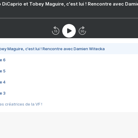
 DiCaprio et Tobey Maguire, c'est lui ! Rencontre avec Dam
bey Maguire, c'est lui ! Rencontre avec Damien Witecka
e 6
e 5
e 4
e 3
s créatrices de la VF !
e 2
e 1
e Mektoub My Love arrive enfin ! Rencontre avec Shaïn Boumedine et Sal