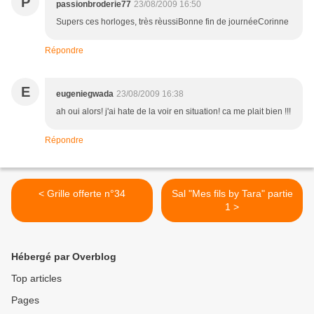
P
passionbroderie77
23/08/2009 16:50
Supers ces horloges, très rèussiBonne fin de journéeCorinne
Répondre
E
eugeniegwada
23/08/2009 16:38
ah oui alors! j'ai hate de la voir en situation! ca me plait bien !!!
Répondre
< Grille offerte n°34
Sal "Mes fils by Tara" partie
1 >
Hébergé par Overblog
Top articles
Pages