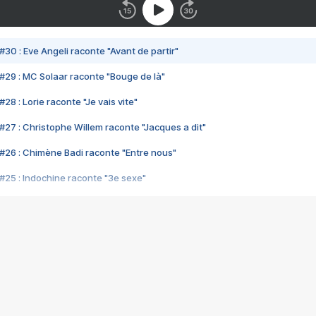
#30 : Eve Angeli raconte "Avant de partir"
#29 : MC Solaar raconte "Bouge de là"
28 : Lorie raconte "Je vais vite"
#27 : Christophe Willem raconte "Jacques a dit"
#26 : Chimène Badi raconte "Entre nous"
#25 : Indochine raconte "3e sexe"
#24 : Zaho raconte "C'est chelou"
#23 : Patrick Bruel raconte "Au café des délices"
#22 : Kyo raconte "Le chemin"
#21 : Nolwenn Leroy raconte "Cassé"
#20 : Patrick Hernandez raconte "Born to be alive"