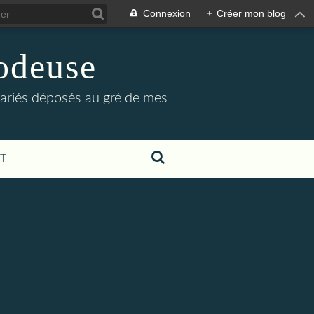
Connexion
+
Créer mon blog
odeuse
s variés déposés au gré de mes
T