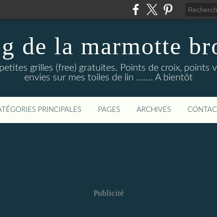
og de la marmotte br
tites grilles (free) gratuites. Points de croix, point
envies sur mes toiles de lin ....... A bientôt
ATÉGORIES PRINCIPALES
PAGES
ARCHIVES
CONTAC
Publicité