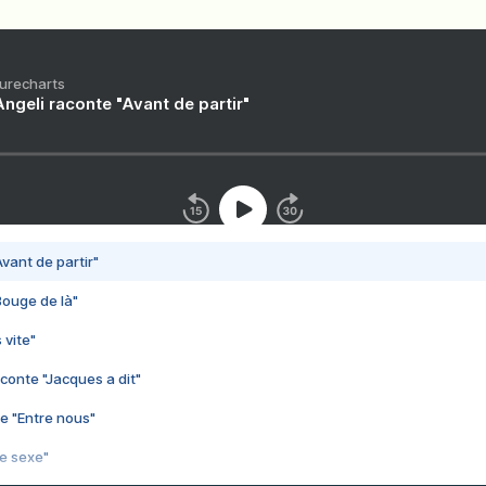
Purecharts
ngeli raconte "Avant de partir"
vant de partir"
Bouge de là"
 vite"
conte "Jacques a dit"
e "Entre nous"
3e sexe"