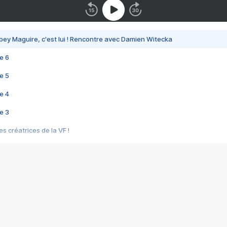
bey Maguire, c'est lui ! Rencontre avec Damien Witecka
e 6
e 5
e 4
e 3
s créatrices de la VF !
e 2
e 1
e Mektoub My Love arrive enfin ! Rencontre avec Shaïn Boumedine et Sal
i : après Toni en famille
elle réalise le bouleversant Dites lui que je l'aime