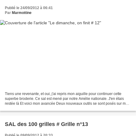
Publié le 24/09/2012 à 06:41
Par
Marmottine
Tiens une revenante, et oui, j'ai repris mon aiguille pour continuer cette
superbe broderie. Ce sal est mené par notre Amélie nationale. J'en étais
restée là Et voici mon avancée Deux nouveaux outils se sont posés sur ma
toile. J'adore cette broderie,...
SAL des 100 grilles # Grille n°13
Publié le 09/09/2012 à 20:33