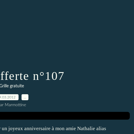
offerte n°107
Grille gratuite
9.03.2012
…
ar Marmottine
r un joyeux anniversaire à mon amie Nathalie alias