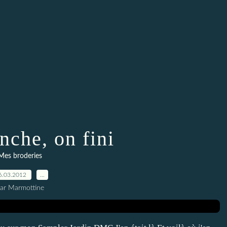
nche, on fini
Mes broderies
6.03.2012
…
ar Marmottine