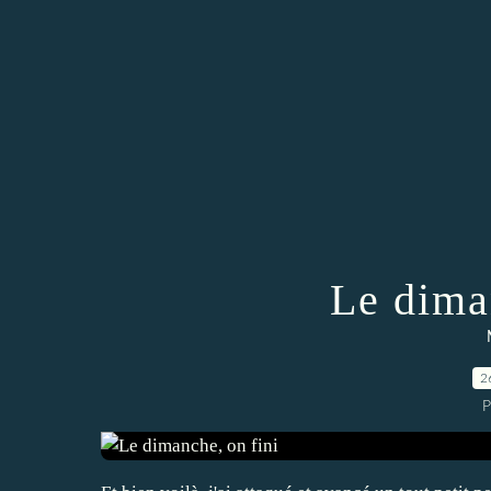
Le dima
2
P