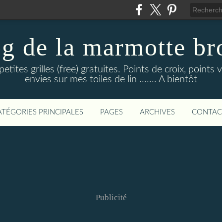
og de la marmotte br
tites grilles (free) gratuites. Points de croix, point
envies sur mes toiles de lin ....... A bientôt
ATÉGORIES PRINCIPALES
PAGES
ARCHIVES
CONTAC
Publicité