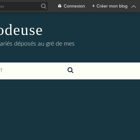
Connexion
+
Créer mon blog
odeuse
s variés déposés au gré de mes
T