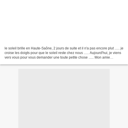
le soleil brille en Haute-Saône, 2 jours de suite et il n'a pas encore plut ...... je
croise les doigts pour que le soleil reste chez nous ...... Aujourd'hui, je viens
vers vous pour vous demander une toute petite chose ...... Mon amie
Nathalie (Scrapounette)...