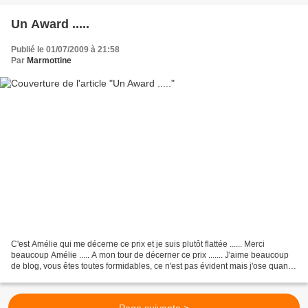
Un Award .....
Publié le 01/07/2009 à 21:58
Par
Marmottine
C'est Amélie qui me décerne ce prix et je suis plutôt flattée ...... Merci
beaucoup Amélie ..... A mon tour de décerner ce prix ....... J'aime beaucoup
de blog, vous êtes toutes formidables, ce n'est pas évident mais j'ose quand
même ..... voici les blogs...