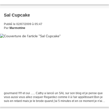
allez succomber et toi la Miss tu vas...
Sal Cupcake
Publié le 02/07/2009 à 05:47
Par
Marmottine
gourmand !!!!! et oui ...... Cathy a lancé un SAL sur son blog et je pense que
vous aussi vous allez craquer Regardez comme il à l'air appétissant Bon je
suis en retard mais je le brode quand j'ai 5 minutes et en ce moment je n'ai
pas trop de temps .........