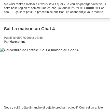
Me voici rentrée d'Alsace et vous savez quoi ? Je voulais partager avec vous
cette belle région et comme une cruche, j'ai oublié l'APN !!!!! Grrrrrrrr !!!!! Pas
cool ...... ça sera pour un prochain séjour. Bon, en attendant je vous montre
ce que j'ai...
Sal La maison au Chat 4
Publié le 05/07/2009 à 08:48
Par
Marmottine
Nous y voilà, déjà dimanche et déjà le prochain objectif. Ceci est un article