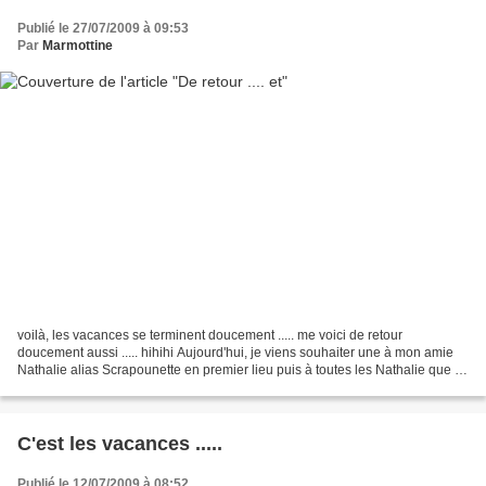
Publié le 27/07/2009 à 09:53
Par
Marmottine
voilà, les vacances se terminent doucement ..... me voici de retour
doucement aussi ..... hihihi Aujourd'hui, je viens souhaiter une à mon amie
Nathalie alias Scrapounette en premier lieu puis à toutes les Nathalie que je
connais et je vous assure que...
C'est les vacances .....
Publié le 12/07/2009 à 08:52