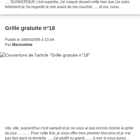
..... DUNKERQUE c'est superbe, j'ai craqué devant cette mer que j'ai usée,
tellement je l'ai regardé le soir avant de me coucher ..... et oui, nous
dormions dans un hôtel presque...
Grille gratuite n°18
Publié le 18/04/2009 à 23:04
Par
Marmottine
vite, vite, aujourd'hui c'est samedi et je ne vous ai pas encore donné la grille
du jour ............. Pour cette fois, je vous offre mon premier biscornu et je n'ai
pas fais dans la dentelle ...... j'ai plutôt vu grand ....... à voir si vous aurez