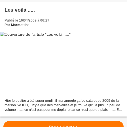
Les voilà .....
Publié le 16/04/2009 à 06:27
Par
Marmottine
Hier le postier a été super gentil, il m'a apporté ça Le catalogue 2009 de la
maison SAJOU, il n'y a que des merveilles et je trouve qu'il a pris un peu de
volume ........ ce n'est pas pour me déplaire car ce n'est que du plaisir ...... Et
ce n'est pas...