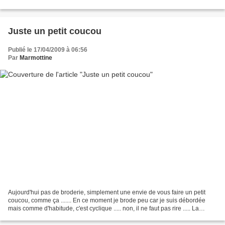
l'envie...
Juste un petit coucou
Publié le 17/04/2009 à 06:56
Par
Marmottine
Aujourd'hui pas de broderie, simplement une envie de vous faire un petit
coucou, comme ça ....... En ce moment je brode peu car je suis débordée
mais comme d'habitude, c'est cyclique ..... non, il ne faut pas rire ..... La
semaine prochaine je suis en...