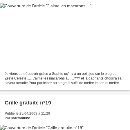
Je viens de découvrir grâce à Sophie qu'il y a un petit jeu sur le blog de
Zeste Céleste ..... J'aime les macarons au.....??? et la gagnante choisira sa
saveur favorite Pour participer au tirage, il suffit de mettre le lien et mettre
cette photo. Maintenant...
Grille gratuite n°19
Publié le 25/04/2009 à 11:28
Par
Marmottine