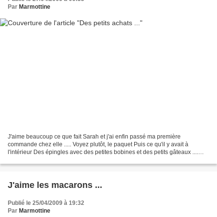
Par
Marmottine
J'aime beaucoup ce que fait Sarah et j'ai enfin passé ma première
commande chez elle ..... Voyez plutôt, le paquet Puis ce qu'il y avait à
l'intérieur Des épingles avec des petites bobines et des petits gâteaux ....
Des fleurs Des coeurs bleu marine et...
J'aime les macarons ...
Publié le 25/04/2009 à 19:32
Par
Marmottine