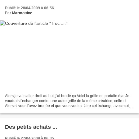
Publié le 28/04/2009 à 06:56
Par
Marmottine
Alors je vais aller droit au but, j'ai brodé ça Voici la grille en parfaite état Je
voudrais l'échanger contre une autre grille de la même créatrice, celle-ci
Alors si vous l'avez brodée et que vous voulez faire cet échange avec moi,
un petit com et un...
Des petits achats ...
Publié le 27/04/2009 à 06:35