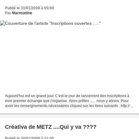
Publié le 31/01/2008 à 05:00
Par
Marmottine
Aujourd'hui est un grand jour. C'est le jour de lancement des inscriptions à
mon premier échange que j'organise. Alors prêtes ...... nous y allons. Pour
avoir les renseignements nécessaires cliquez sur les liens suivants : http://la-
marmotte-brodeuse.over-blog.com/article-15808945.html...
Créativa de METZ ....Qui y va ????
Publié le 30/01/2008 à 21:05