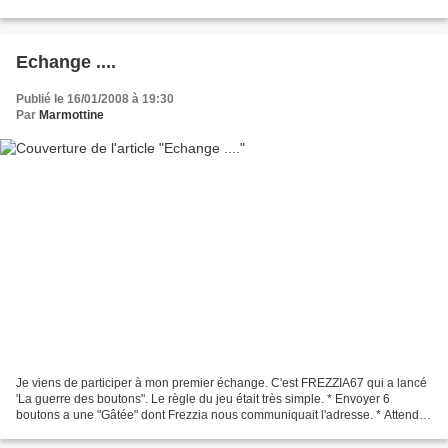
Echange ....
Publié le 16/01/2008 à 19:30
Par
Marmottine
Je viens de participer à mon premier échange. C'est FREZZIA67 qui a lancé
'La guerre des boutons". Le règle du jeu était très simple. * Envoyer 6
boutons a une "Gâtée" dont Frezzia nous communiquait l'adresse. * Attendre
de recevoir 6 boutons d'une autre...