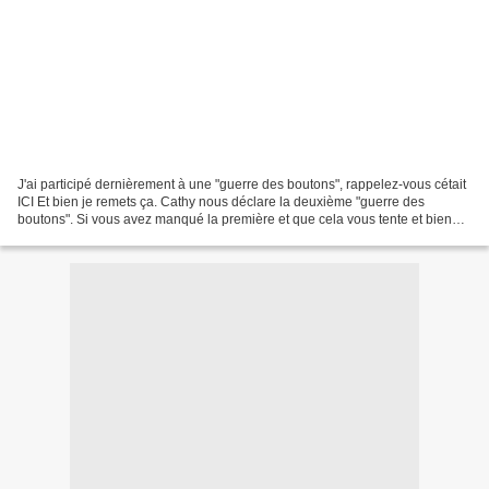
J'ai participé dernièrement à une "guerre des boutons", rappelez-vous cétait
ICI Et bien je remets ça. Cathy nous déclare la deuxième "guerre des
boutons". Si vous avez manqué la première et que cela vous tente et bien
allez faire un tour sur son blog,...