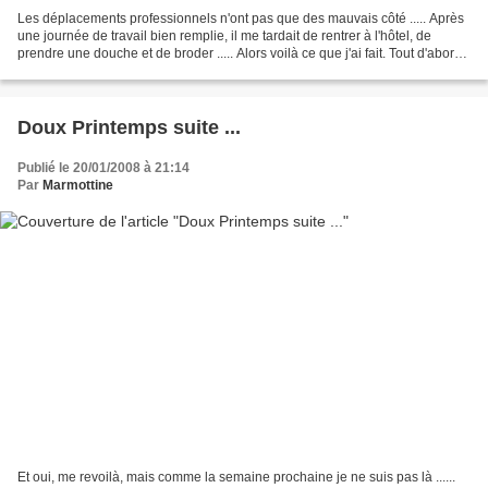
Les déplacements professionnels n'ont pas que des mauvais côté ..... Après
une journée de travail bien remplie, il me tardait de rentrer à l'hôtel, de
prendre une douche et de broder ..... Alors voilà ce que j'ai fait. Tout d'abord,
je rattrape mon retard...
Doux Printemps suite ...
Publié le 20/01/2008 à 21:14
Par
Marmottine
Et oui, me revoilà, mais comme la semaine prochaine je ne suis pas là ......