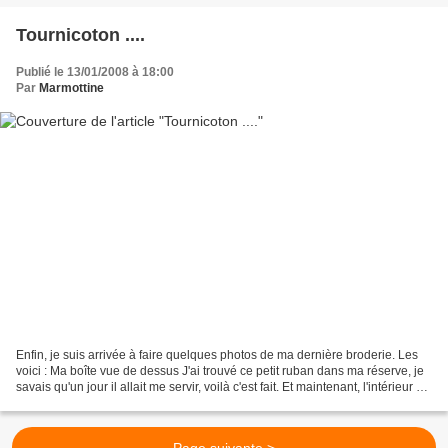
Tournicoton ....
Publié le 13/01/2008 à 18:00
Par
Marmottine
Enfin, je suis arrivée à faire quelques photos de ma dernière broderie. Les
voici : Ma boîte vue de dessus J'ai trouvé ce petit ruban dans ma réserve, je
savais qu'un jour il allait me servir, voilà c'est fait. Et maintenant, l'intérieur de
la boite :...